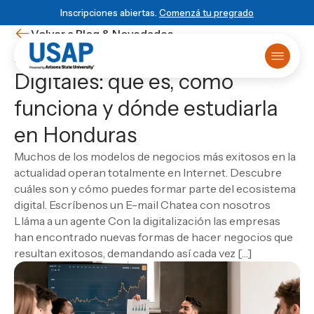
Inscripciones abiertas.
Comenzá tu pregrado
Volver a Blog & Novedades
Administración de Empresas
Digitales: qué es, cómo
Oferta académica
funciona y dónde estudiarla
Primer ingreso
¿Ya sabés que estudiar?
Matrículas online
HISTORIA USAP
POWERED BY ASU
BLOG & NOVEDADES
en Honduras
Primer Ingreso
Historia de USAP
Arizona State University
Blog
Sobre USAP
Traslado universitario
Educación STEM
Programa 4+1
Noticias
Powered by ASU
Muchos de los modelos de negocios más exitosos en la
Reuniones informativas
Liderazgo y normas
Vinculación Externa
Eventos
Blog & Novedades
ESCUELA
actualidad operan totalmente en Internet. Descubre
Test de orientación
Cátedra Rafael Heliodoro Valle
Novedades
Escuela de Ciencias Informáticas
Matricula virtual
cuáles son y cómo puedes formar parte del ecosistema
Empezá
local
, graduate
DUX Escuela de Negocios y Gobierno en
Ver todas las entradas
Solicitá más información
Escuela de Ciencias de la Administración y los
Campus Virtual
digital. Escríbenos un E-mail Chatea con nosotros
Honduras
global
Biblioteca
Negocios
Lláma a un agente Con la digitalización las empresas
USAP Plus
VIDA USAP
Escuela de Ciencias Industriales
Novedad
han encontrado nuevas formas de hacer negocios que
Conocé el programa 4+1
DUX
Vida estudiantil
Las carreras más visionarias
Escuela de Mercadotecnia
resultan exitosos, demandando así cada vez […]
Beneficios
Escuela de Diseño
Matricularme Ahora
Leer artículo
Calendario académico
Escuela de Turismo y Lenguas Extranjeras
Consultorio jurídico
Escuela de Ciencias Agronómicas