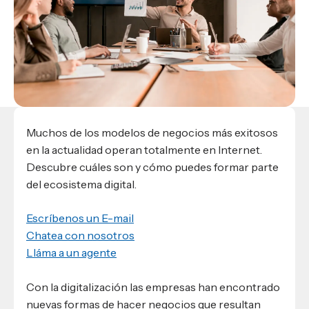
Materiales para alumnos
Escuela de Derecho
Datos de contacto
Escuela de Ciencias de la Comunicación
EXCELENCIA USAP
admisiones@usap.edu
Experiencias de alumnos
Lifelong Learning University
Escuela de Ciencias de la Salud
+504 2561-8727
internacionales
Responsabilidad social y sostenibilidad
Escuela de Arquitectura
Ave. Circunvalación, San Pedro Sula,
Evento
Empleabilidad
Ver toda la oferta académica
Honduras, C.A.
Conocé experiencias
USAP integra RediEShn
¿Que es USAP+?
Escuela de
Negocios
RECURSOS
Leer artículo
Ayuda en línea
Conocé DUX
Muchos de los modelos de negocios más exitosos
Guía de Servicios Académicos y Administrativos
en la actualidad operan totalmente en Internet.
Manual M365
Descubre cuáles son y cómo puedes formar parte
Manual Moddle
del ecosistema digital.
Normas Académicas
Escríbenos un E-mail
Chatea con nosotros
Lláma a un agente
Con la digitalización las empresas han encontrado
nuevas formas de hacer negocios que resultan