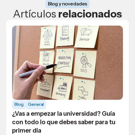
Blog y novedades
Artículos
relacionados
Blog
General
Blog
USAP
¿Vas a empezar la universidad? Guía
Estas son las instituciones de
Blog
USAP
con todo lo que debes saber para tu
prestigio con las que USAP tiene
Estudiantes de Ciencias de la
primer día
vinculación externa
Comunicación de USAP visitan la UCA