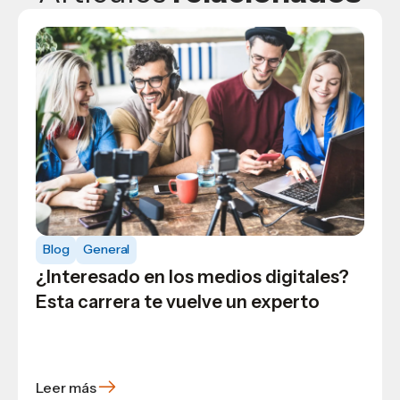
Blog
General
Blog
¿Interesado en los medios digitales?
Te contamos más sobre la carrera de
Blog
Esta carrera te vuelve un experto
Arquitectura en USAP
5 clases fundamentales que te
fascinarán mientras estudias
Ingeniería Industrial y de Sistemas
Leer más
Leer más
Leer más