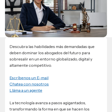
Materiales para alumnos
Escuela de Derecho
Datos de contacto
Escuela de Ciencias de la Comunicación
EXCELENCIA USAP
admisiones@usap.edu
Experiencias de alumnos
Lifelong Learning University
Escuela de Ciencias de la Salud
+504 2561-8727
internacionales
Responsabilidad social y sostenibilidad
Escuela de Arquitectura
Ave. Circunvalación, San Pedro Sula,
Evento
Empleabilidad
Ver toda la oferta académica
Honduras, C.A.
Conocé experiencias
USAP integra RediEShn
¿Que es USAP+?
Escuela de
Negocios
RECURSOS
Leer artículo
Ayuda en línea
Conocé DUX
Descubra las habilidades más demandadas que
Guía de Servicios Académicos y Administrativos
deben dominar los abogados del futuro para
sobresalir en un entorno globalizado, digital y
Manual M365
altamente competitivo.
Manual Moddle
Normas Académicas
Escríbenos un E-mail
Chatea con nosotros
Lláma a un agente
La tecnología avanza a pasos agigantados,
transformando la forma en que se hacen los