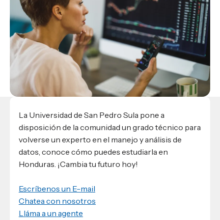
Materiales para alumnos
Escuela de Derecho
Datos de contacto
Escuela de Ciencias de la Comunicación
EXCELENCIA USAP
admisiones@usap.edu
Experiencias de alumnos
Lifelong Learning University
Escuela de Ciencias de la Salud
+504 2561-8727
internacionales
Responsabilidad social y sostenibilidad
Escuela de Arquitectura
Ave. Circunvalación, San Pedro Sula,
Evento
Empleabilidad
Ver toda la oferta académica
Honduras, C.A.
Conocé experiencias
USAP integra RediEShn
¿Que es USAP+?
Escuela de
Negocios
RECURSOS
Leer artículo
Ayuda en línea
Conocé DUX
Guía de Servicios Académicos y Administrativos
La Universidad de San Pedro Sula pone a
Manual M365
disposición de la comunidad un grado técnico para
Manual Moddle
volverse un experto en el manejo y análisis de
Normas Académicas
datos, conoce cómo puedes estudiarla en
Honduras. ¡Cambia tu futuro hoy!
Escríbenos un E-mail
Chatea con nosotros
Lláma a un agente