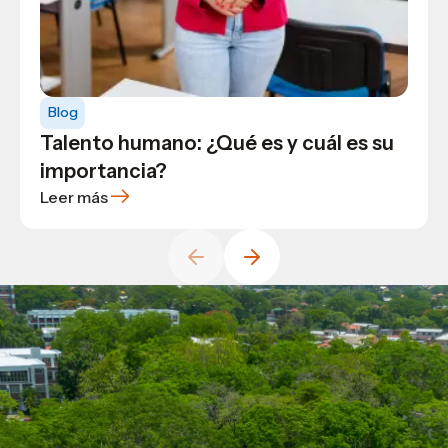
Producción Industrial, en el corazón
Cómo saber si debe estudiar
económico de Honduras
arquitectura o carreras relacionadas
en la universidad
Blog
Talento humano: ¿Qué es y cuál es su
importancia?
Leer más
Leer más
Leer más