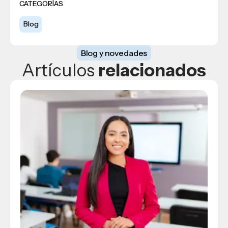
CATEGORÍAS
Blog
Blog y novedades
Artículos
relacionados
Blog
USAP
Blog
General