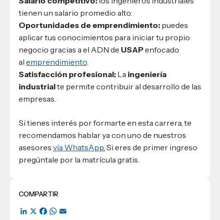
Salario competitivo:
los ingenieros industriales
tienen un salario promedio alto.
Oportunidades de emprendimiento:
puedes
aplicar tus conocimientos para iniciar tu propio
negocio gracias a el ADN de
USAP
enfocado
al
emprendimiento
.
Satisfacción profesional:
La
ingeniería
industrial
te permite contribuir al desarrollo de las
empresas.
Si tienes interés por formarte en esta carrera, te
recomendamos hablar ya con uno de nuestros
asesores
vía WhatsApp.
Si eres de primer ingreso
pregúntale por la matrícula gratis.
COMPARTIR
LinkedIn
X
Facebook
WhatsApp
Email