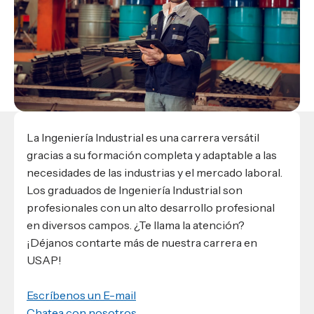
Materiales para alumnos
Escuela de Derecho
Datos de contacto
Escuela de Ciencias de la Comunicación
EXCELENCIA USAP
admisiones@usap.edu
Experiencias de alumnos
Lifelong Learning University
Escuela de Ciencias de la Salud
+504 2561-8727
internacionales
Responsabilidad social y sostenibilidad
Escuela de Arquitectura
Ave. Circunvalación, San Pedro Sula,
Evento
Empleabilidad
Ver toda la oferta académica
Honduras, C.A.
Conocé experiencias
USAP integra RediEShn
¿Que es USAP+?
Escuela de
Negocios
RECURSOS
Leer artículo
Ayuda en línea
Conocé DUX
Guía de Servicios Académicos y Administrativos
La Ingeniería Industrial es una carrera versátil
gracias a su formación completa y adaptable a las
Manual M365
necesidades de las industrias y el mercado laboral.
Manual Moddle
Los graduados de Ingeniería Industrial son
Normas Académicas
profesionales con un alto desarrollo profesional
en diversos campos. ¿Te llama la atención?
¡Déjanos contarte más de nuestra carrera en
USAP!
Escríbenos un E-mail
Chatea con nosotros