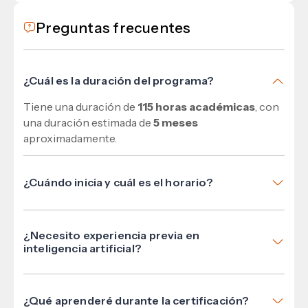
Preguntas frecuentes
¿Cuál es la duración del programa?
Tiene una duración de
115 horas académicas
, con
una duración estimada de
5 meses
aproximadamente.
¿Cuándo inicia y cuál es el horario?
Inicia el
24 de marzo
y se imparte
martes y jueves,
de 6:00 p. m. a 9:00 p. m.
¿Necesito experiencia previa en
inteligencia artificial?
No es indispensable. El programa está diseñado
para profesionales que desean aplicar la IA con un
¿Qué aprenderé durante la certificación?
enfoque práctico en marketing, automatización y