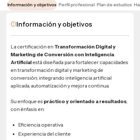
Materiales para alumnos
Escuela de Derecho
Datos de contacto
Información y objetivos
Perfil profesional
Plan de estudios
Ha
Escuela de Ciencias de la Comunicación
EXCELENCIA USAP
admisiones@usap.edu
Experiencias de alumnos
Lifelong Learning University
Escuela de Ciencias de la Salud
+504 2561-8727
internacionales
Responsabilidad social y sostenibilidad
Escuela de Arquitectura
Información y objetivos
Ave. Circunvalación, San Pedro Sula,
Evento
Empleabilidad
Ver toda la oferta académica
Honduras, C.A.
Conocé experiencias
USAP integra RediEShn
¿Que es USAP+?
Escuela de
Negocios
RECURSOS
La certificación en
Transformación Digital y
Leer artículo
Ayuda en línea
Marketing de Conversión con Inteligencia
Conocé DUX
Guía de Servicios Académicos y Administrativos
Artificial
está diseñada para fortalecer capacidades
en transformación digital y marketing de
Manual M365
conversión, integrando inteligencia artificial
Manual Moddle
aplicada, automatización y mejora continua.
Normas Académicas
Su enfoque es
práctico y orientado a resultados
,
con énfasis en:
Eficiencia operativa
Experiencia del cliente