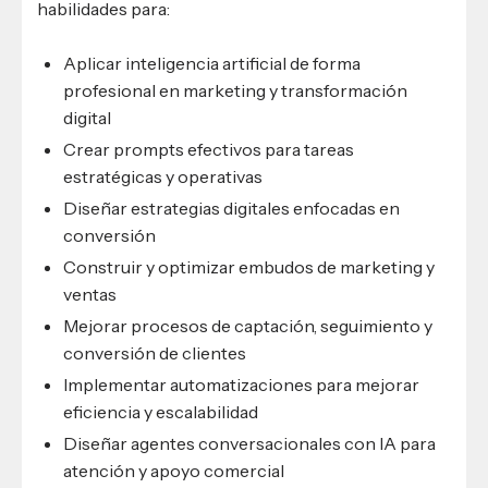
Una automatización
habilidades para:
Un agente conversacional
La propuesta integrará lo aprendido para resolver
Aplicar inteligencia artificial de forma
una necesidad concreta de negocio u organización.
profesional en marketing y transformación
digital
La etapa final incluirá una
ronda de presentación
en formato pitch
, evaluada por un jurado de
Crear prompts efectivos para tareas
profesionales nacionales e internacionales. Los
estratégicas y operativas
mejores proyectos recibirán reconocimiento y
Diseñar estrategias digitales enfocadas en
premios.
conversión
Construir y optimizar embudos de marketing y
ventas
Mejorar procesos de captación, seguimiento y
conversión de clientes
Implementar automatizaciones para mejorar
eficiencia y escalabilidad
Diseñar agentes conversacionales con IA para
atención y apoyo comercial