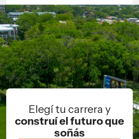
Sí. En la ronda final de pitch, los mejores proyectos
recibirán
reconocimiento y premios
.
Elegí tu carrera y
construí el futuro que
soñás