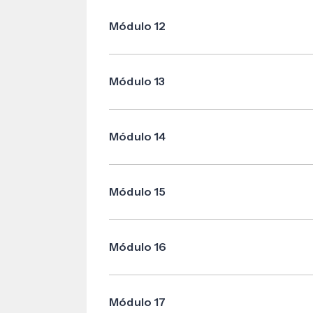
Módulo 12
Especialidades del proceso declarativo
Módulo 13
Procesos no dispositivos y demás proc
Módulo 14
Proceso Monitorio y tutela sumaria
Módulo 15
Medios de impugnación
Módulo 16
Ejecución forzosa, disposiciones comun
Módulo 17