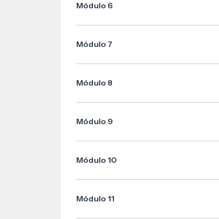
Módulo 6
Las audiencias y las resoluciones judicia
Módulo 7
Medios de prueba
Módulo 8
Medidas cautelares
Módulo 9
Proceso declarativo ordinario
Módulo 10
Especialidades del proceso declaratorio
Módulo 11
Proceso declarativo abreviado