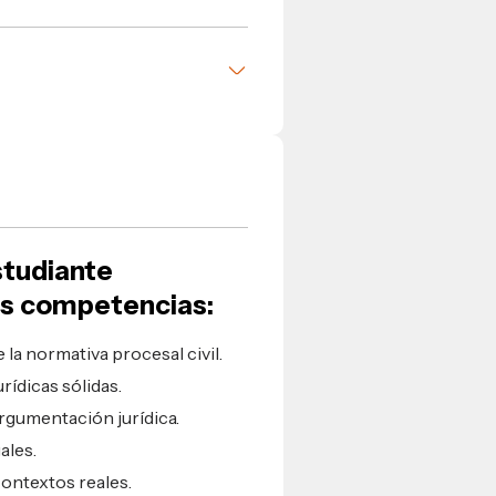
ecuciones prendarias e
ción
s
studiante
tes competencias:
 la normativa procesal civil.
rídicas sólidas.
argumentación jurídica.
ales.
contextos reales.