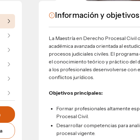
umnos
Información y objetivos
bilidad
s
 Sula, Honduras, C.A.
ios
s
EShn
La Maestría en Derecho Procesal Civil 
académica avanzada orientada al estudio, 
Administrativos
procesos judiciales civiles. El programa
el conocimiento teórico y práctico del
a los profesionales desenvolverse con ef
conflictos jurídicos.
Objetivos principales:
Formar profesionales altamente esp
n
Procesal Civil.
Desarrollar competencias para analiza
a
procesal vigente.