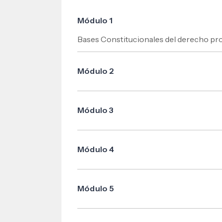
Módulo 1
Bases Constitucionales del derecho proc
Módulo 2
Metodología y Técnicas de Investigación
Módulo 3
Oratoria Forense
Módulo 4
Fundamentos de derecho procesal
Módulo 5
Principios inspiradores del derecho pro