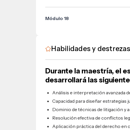
Obligaciones de dar, hacer o Hacer y ej
hipotecarias
Módulo 18
Prácticum proyecto jurídico de gradua
Habilidades y destreza
Durante la maestría, el e
desarrollará las siguien
Análisis e interpretación avanzada de
Capacidad para diseñar estrategias ju
Dominio de técnicas de litigación y 
Resolución efectiva de conflictos leg
Aplicación práctica del derecho en 