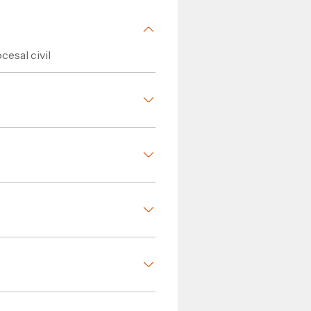
esal civil
 Jurídica
cesal civil