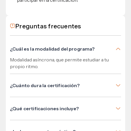
participar en la certificación.
Preguntas frecuentes
¿Cuál es la modalidad del programa?
Modalidad asíncrona, que permite estudiar a tu
propio ritmo.
¿Cuánto dura la certificación?
Tiene una duración total aproximada de
60 horas
,
incluyendo proyecto de aplicación.
¿Qué certificaciones incluye?
Certificados de
USAP / DUX, LinkedIn Learning,
PMI y Netzun
.