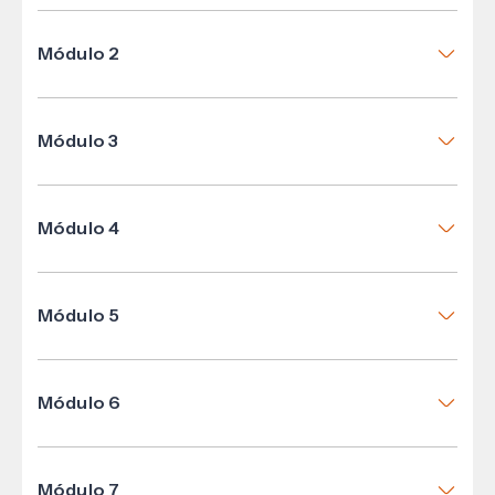
Módulo 2
El ABC de la responsabilidad social
Módulo 3
Introducción a los criterios ESG (o ASG):
Medioambiente, Social y Gobernanza
Módulo 4
Sostenibilidad y Estrategia
Módulo 5
Pensamiento crítico y buenas prácticas
Módulo 6
Sostenibilidad e Innovación
Módulo 7