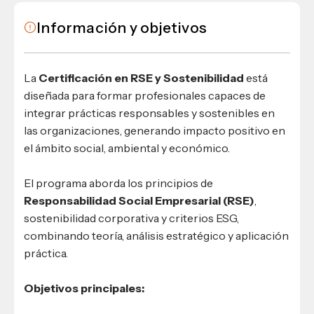
Materiales para alumnos
Escuela de Derecho
Datos de contacto
Escuela de Ciencias de la Comunicación
EXCELENCIA USAP
admisiones@usap.edu
Información y objetivos
Experiencias de alumnos
Lifelong Learning University
Escuela de Ciencias de la Salud
+504 2561-8727
internacionales
Responsabilidad social y sostenibilidad
Escuela de Arquitectura
Ave. Circunvalación, San Pedro Sula,
Evento
Empleabilidad
Ver toda la oferta académica
Honduras, C.A.
Conocé experiencias
La
Certificación en RSE y Sostenibilidad
está
USAP integra RediEShn
¿Que es USAP+?
diseñada para formar profesionales capaces de
Escuela de
Negocios
RECURSOS
Leer artículo
integrar prácticas responsables y sostenibles en
Ayuda en línea
Conocé DUX
las organizaciones, generando impacto positivo en
Guía de Servicios Académicos y Administrativos
el ámbito social, ambiental y económico.
Manual M365
El programa aborda los principios de
Manual Moddle
Responsabilidad Social Empresarial (RSE)
,
Normas Académicas
sostenibilidad corporativa y criterios ESG,
combinando teoría, análisis estratégico y aplicación
práctica.
Objetivos principales: