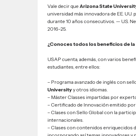
Vale decir que
Arizona State Universit
universidad más innovadora de EE. UU. 
durante 10 años consecutivos. — U.S. N
2016-25.
¿Conoces todos los beneficios de l
USAP cuenta, además, con varios benefi
estudiantes, entre ellos:
– Programa avanzado de inglés con sell
University
y otros idiomas.
– Máster Classes impartidas por expert
– Certificado de Innovación emitido po
– Clases con Sello Global con la partic
internacionales.
– Clases con contenidos enriquecidos d
incorporando así temas innovadores y 