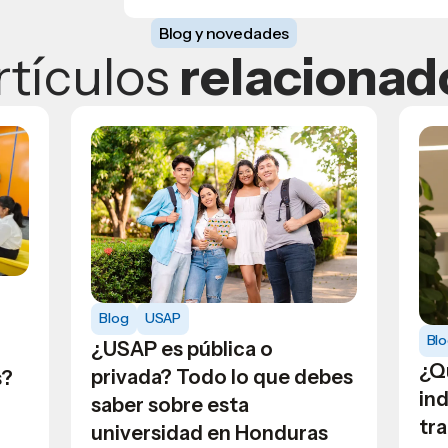
Blog y novedades
rtículos
relacionad
Blog
USAP
Bl
¿USAP es pública o
¿Q
privada? Todo lo que debes
s?
in
saber sobre esta
tra
universidad en Honduras