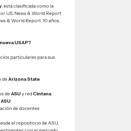
y
, está clasificada como la
por U.S. News & World Report
ews & World Report, 10 años,
a nueva USAP?
cios particulares para sus
o de
Arizona State
os de
ASU
y red
Cintana
.
r
ASU
.
ipación de docentes
esde el repositorio de ASU,
pertinentes con el mercado.