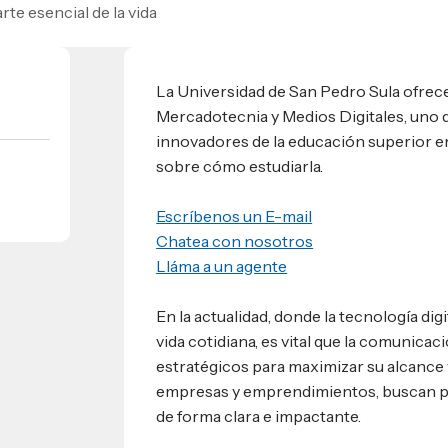
rte esencial de la vida
umnos
bilidad
s
 Sula, Honduras, C.A.
ios
La Universidad de San Pedro Sula ofrece
s
EShn
Mercadotecnia y Medios Digitales, uno
innovadores de la educación superior 
sobre cómo estudiarla.
Administrativos
Escríbenos un E-mail
Chatea con nosotros
Lláma a un agente
En la actualidad, donde la tecnología digi
vida cotidiana, es vital que la comunicac
estratégicos para maximizar su alcance y
empresas y emprendimientos, buscan 
de forma clara e impactante.