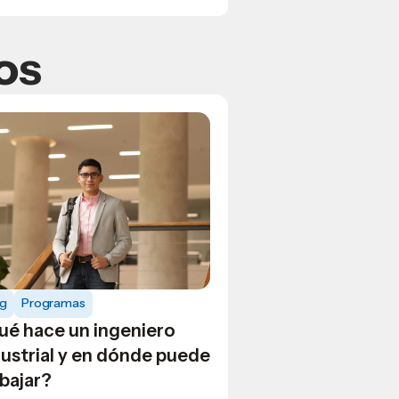
os
og
Programas
ué hace un ingeniero
dustrial y en dónde puede
bajar?