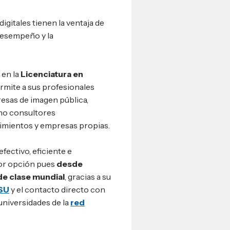
gitales tienen la ventaja de
 desempeño y la
 en la
Licenciatura en
rmite a sus profesionales
resas de imagen pública,
mo consultores
imientos y empresas propias.
fectivo, eficiente e
or opción pues
desde
e clase mundial
, gracias a su
ASU
y el contacto directo con
universidades de la
red